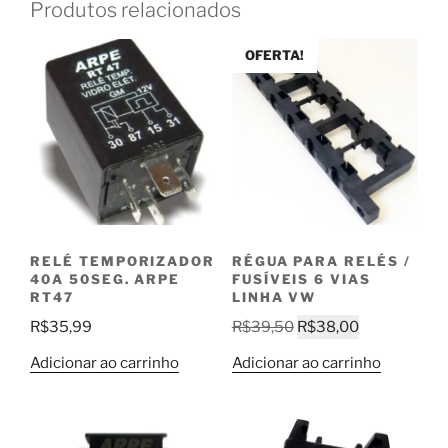
Produtos relacionados
OFERTA!
RELÉ TEMPORIZADOR
RÉGUA PARA RELÉS /
40A 50SEG. ARPE
FUSÍVEIS 6 VIAS
RT47
LINHA VW
O
O
R$
35,99
R$
39,50
R$
38,00
preço
preço
Adicionar ao carrinho
Adicionar ao carrinho
original
atual
era:
é:
R$39,50.
R$38,00.