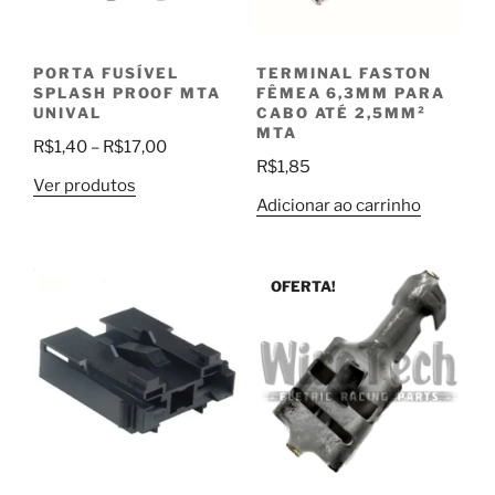
PORTA FUSÍVEL
TERMINAL FASTON
SPLASH PROOF MTA
FÊMEA 6,3MM PARA
UNIVAL
CABO ATÉ 2,5MM²
MTA
Faixa
R$
1,40
–
R$
17,00
R$
1,85
de
Ver produtos
preço:
Adicionar ao carrinho
R$1,40
através
R$17,00
OFERTA!