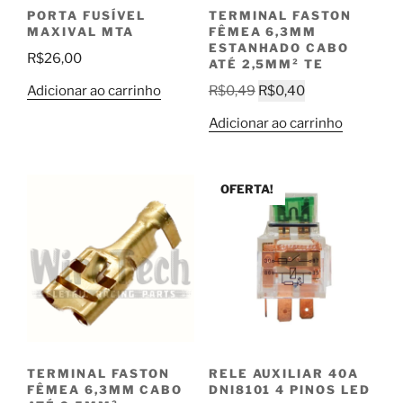
PORTA FUSÍVEL
TERMINAL FASTON
MAXIVAL MTA
FÊMEA 6,3MM
ESTANHADO CABO
R$
26,00
ATÉ 2,5MM² TE
O
O
Adicionar ao carrinho
R$
0,49
R$
0,40
preço
preço
Adicionar ao carrinho
original
atual
era:
é:
R$0,49.
R$0,40.
OFERTA!
TERMINAL FASTON
RELE AUXILIAR 40A
FÊMEA 6,3MM CABO
DNI8101 4 PINOS LED