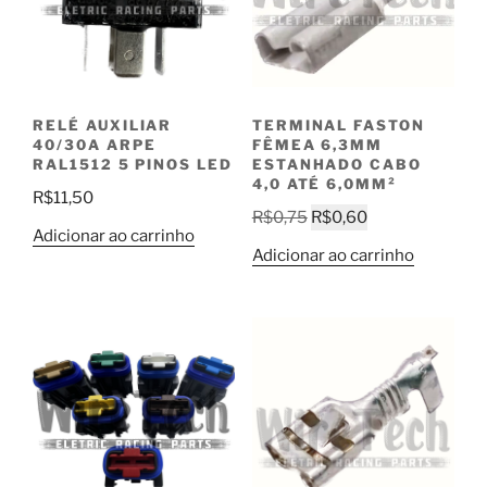
RELÉ AUXILIAR
TERMINAL FASTON
40/30A ARPE
FÊMEA 6,3MM
RAL1512 5 PINOS LED
ESTANHADO CABO
4,0 ATÉ 6,0MM²
R$
11,50
O
O
R$
0,75
R$
0,60
Adicionar ao carrinho
preço
preço
Adicionar ao carrinho
original
atual
era:
é:
R$0,75.
R$0,60.