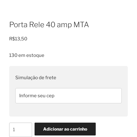
Porta Rele 40 amp MTA
R$
13,50
130 em estoque
Simulação de frete
Porta
Adicionar ao carrinho
Rele