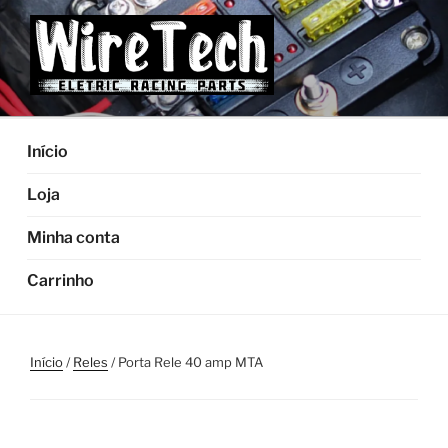
Pular
para
o
conteúdo
Início
Loja
Minha conta
Carrinho
Início
/
Reles
/ Porta Rele 40 amp MTA