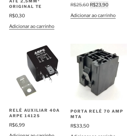
ATÉ 2,5MM²
O
O
R$
25,60
R$
23,90
ORIGINAL TE
preço
preço
Adicionar ao carrinho
R$
0,30
original
atual
era:
é:
Adicionar ao carrinho
R$25,60.
R$23,90.
RELÉ AUXILIAR 40A
PORTA RELÉ 70 AMP
ARPE 1412S
MTA
R$
6,99
R$
33,50
Adicionar ao carrinho