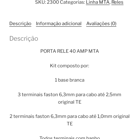
SKU:
2300
Categorias:
Linha MTA
,
Reles
40
amp
MTA
Descrição
Informação adicional
Avaliações (0)
quantidade
Descrição
PORTA RELE 40 AMP MTA
Kit composto por:
1 base branca
3 terminais faston 6,3mm para cabo até 2,5mm
original TE
2 terminais faston 6,3mm para cabo até 1,0mm original
TE
Todos terminais com banho