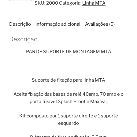
SKU:
2000
Categoria:
Linha MTA
Suporte
de
Montagem
Descrição
Informação adicional
Avaliações (0)
MTA
quantidade
Descrição
PAR DE SUPORTE DE MONTAGEM MTA
Suporte de fixação para linha MTA
Aceita fixação das bases de relé 40amp, 70 amp e o
porta fusível Splash Proof e Maxival.
Kit composto por 1 suporte direito e 1 suporte
esquerdo