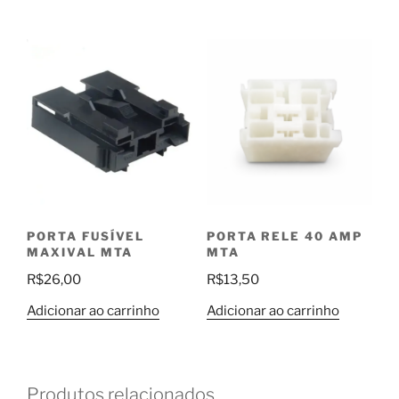
R$1,40
através
R$17,00
PORTA FUSÍVEL
PORTA RELE 40 AMP
MAXIVAL MTA
MTA
R$
26,00
R$
13,50
Adicionar ao carrinho
Adicionar ao carrinho
Produtos relacionados