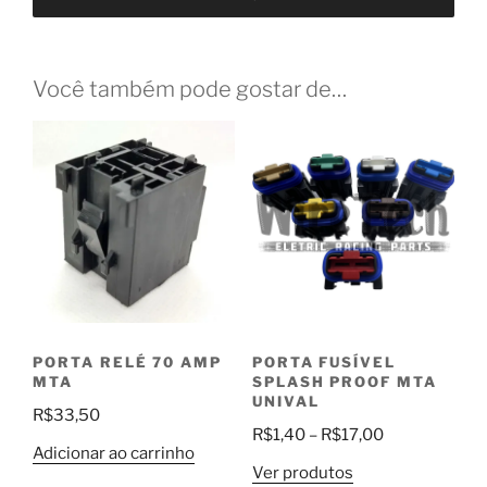
Você também pode gostar de…
PORTA RELÉ 70 AMP
PORTA FUSÍVEL
MTA
SPLASH PROOF MTA
UNIVAL
R$
33,50
Faixa
R$
1,40
–
R$
17,00
Adicionar ao carrinho
de
Ver produtos
preço: