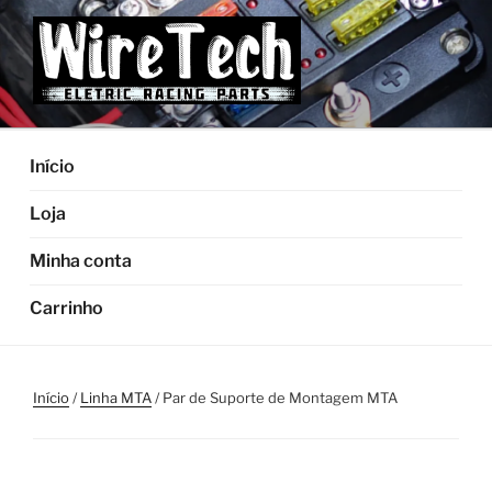
Pular
para
o
conteúdo
Início
Loja
Minha conta
Carrinho
Início
/
Linha MTA
/ Par de Suporte de Montagem MTA