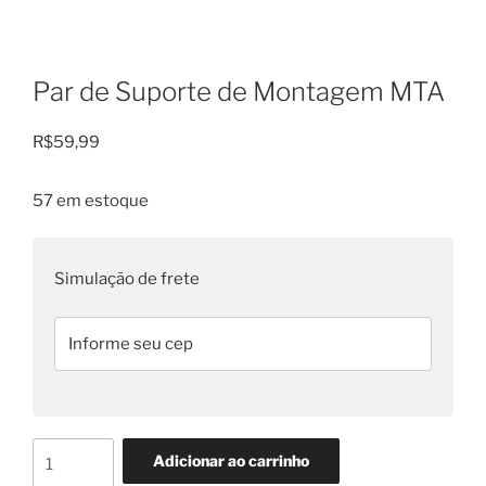
Par de Suporte de Montagem MTA
R$
59,99
57 em estoque
Simulação de frete
Par
Adicionar ao carrinho
de