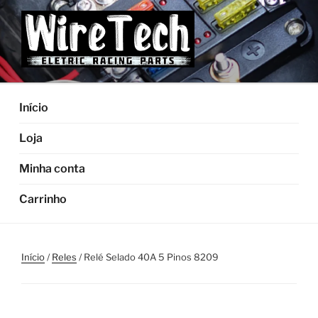
Pular
para
o
conteúdo
Início
Loja
Minha conta
Carrinho
Início
/
Reles
/ Relé Selado 40A 5 Pinos 8209