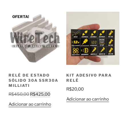
OFERTA!
RELÉ DE ESTADO
KIT ADESIVO PARA
SÓLIDO 30A SSR30A
RELÉ
MILLIATI
R$
20,00
O
O
R$
450,00
R$
425,00
Adicionar ao carrinho
preço
preço
Adicionar ao carrinho
original
atual
era:
é:
R$450,00.
R$425,00.