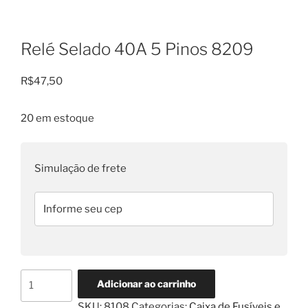
Relé Selado 40A 5 Pinos 8209
R$
47,50
20 em estoque
Simulação de frete
Relé
Adicionar ao carrinho
Selado
SKU:
8108
Categorias:
Caixa de Fusíveis e