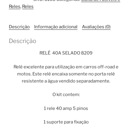
40A
Reles
,
Reles
5
Pinos
8209
Descrição
Informação adicional
Avaliações (0)
quantidade
Descrição
RELÉ 40A SELADO 8209
Relé excelente para utilização em carros off-road e
motos. Este relé encaixa somente no porta relé
resistente a água vendido separadamente.
O kit contem:
1 rele 40 amp 5 pinos
1 suporte para fixação