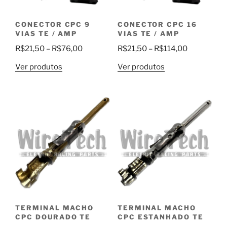
CONECTOR CPC 9
CONECTOR CPC 16
VIAS TE / AMP
VIAS TE / AMP
Faixa
Faixa
R$
21,50
–
R$
76,00
R$
21,50
–
R$
114,00
de
de
Ver produtos
Ver produtos
preço:
preço:
R$21,50
R$21,50
através
através
R$76,00
R$114,00
TERMINAL MACHO
TERMINAL MACHO
CPC DOURADO TE
CPC ESTANHADO TE