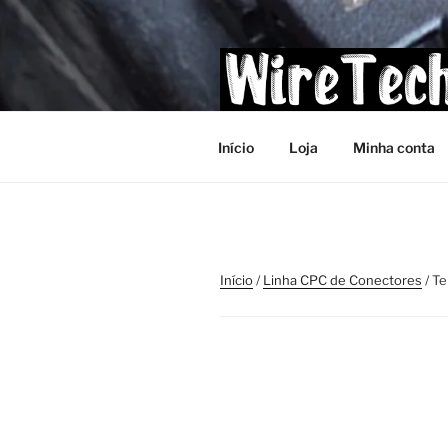
Pular
para
o
conteúdo
Início
Loja
Minha conta
Início
/
Linha CPC de Conectores
/ T