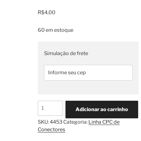
R$
4,00
60 em estoque
Simulação de frete
Terminal
Adicionar ao carrinho
Fêmea
CPC
SKU:
4453
Categoria:
Linha CPC de
Dourado
Conectores
TE