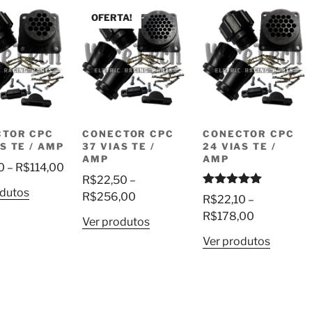
OFERTA!
CTOR CPC
CONECTOR CPC
CONECTOR CPC
AS TE / AMP
37 VIAS TE /
24 VIAS TE /
AMP
AMP
Faixa
0
–
R$
114,00
R$
22,50
–
de
odutos
Avaliação
Faixa
R$
256,00
R$
22,10
–
preço:
5.00
de 5
de
Faixa
R$
178,00
R$21,50
Ver produtos
preço:
de
através
Ver produtos
R$22,50
preço:
R$114,00
através
R$22,10
R$256,00
através
R$178,00