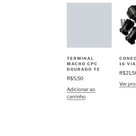
TERMINAL
CONE
MACHO CPC
16 VI
DOURADO TE
R$
21,5
R$
5,50
Ver pr
Adicionar ao
carrinho