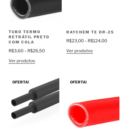
TUBO TERMO
RAYCHEM TE DR-25
RETRÁTIL PRETO
Faixa
R$
23,00
–
R$
124,00
COM COLA
de
Faixa
R$
3,60
–
R$
26,50
Ver produtos
preço:
de
Ver produtos
R$23,00
preço:
através
R$3,60
R$124,00
através
OFERTA!
OFERTA!
R$26,50