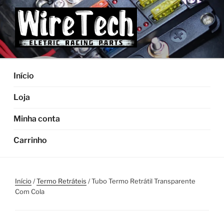
Pular
para
o
conteúdo
Início
Loja
Minha conta
Carrinho
Início
/
Termo Retráteis
/ Tubo Termo Retrátil Transparente
Com Cola