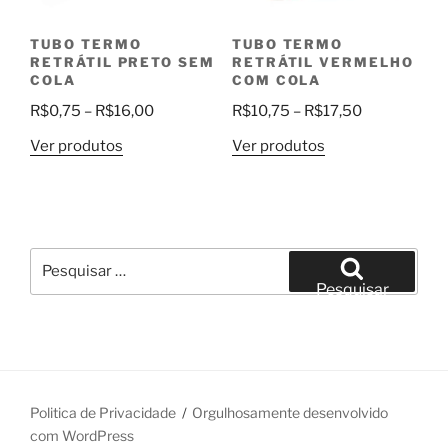
TUBO TERMO
TUBO TERMO
RETRÁTIL PRETO SEM
RETRÁTIL VERMELHO
COLA
COM COLA
Faixa
Faixa
R$
0,75
–
R$
16,00
R$
10,75
–
R$
17,50
de
de
Ver produtos
Ver produtos
preço:
preço:
R$0,75
R$10,75
através
através
R$16,00
R$17,50
Pesquisar
por:
Pesquisar
Politica de Privacidade
Orgulhosamente desenvolvido
com WordPress