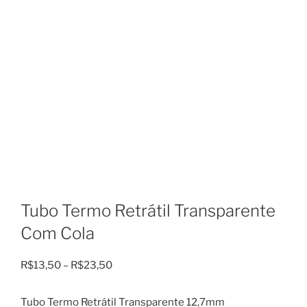
Tubo Termo Retrátil Transparente
Com Cola
Faixa
R$
13,50
–
R$
23,50
de
preço:
Tubo Termo Retrátil Transparente 12,7mm