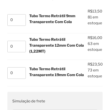
R$13,50
através
R$
13,50
R$23,50
Tubo Termo Retrátil 9mm
Tubo
81 em
Transparente Com Cola
Termo
estoque
Retrátil
9mm
R$
16,00
Tubo Termo Retrátil
Transparente
Tubo
63 em
Transparente 12mm Com Cola
Com
Termo
estoque
(1,22MT)
Cola
Retrátil
quantidade
Transparente
R$
23,50
12mm
Tubo Termo Retrátil
Tubo
73 em
Com
Transparente 19mm Com Cola
Termo
estoque
Cola
Retrátil
(1,22MT)
Transparente
quantidade
19mm
Com
Simulação de frete
Cola