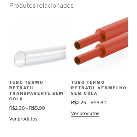
Produtos relacionados
TUBO TERMO
TUBO TERMO
RETRÁTIL
RETRÁTIL VERMELHO
TRANSPARENTE SEM
SEM COLA
COLA
Faixa
R$
2,25
–
R$
6,80
Faixa
R$
2,30
–
R$
5,99
de
Ver produtos
de
preço:
Ver produtos
preço:
R$2,25
R$2,30
através