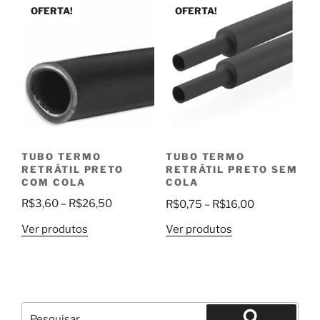
através
R$6,80
OFERTA!
OFERTA!
R$5,99
TUBO TERMO
TUBO TERMO
RETRÁTIL PRETO
RETRÁTIL PRETO SEM
COM COLA
COLA
Faixa
Faixa
R$
3,60
–
R$
26,50
R$
0,75
–
R$
16,00
de
de
Ver produtos
Ver produtos
preço:
preço:
R$3,60
R$0,75
através
através
R$26,50
R$16,00
Pesquisar