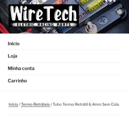
Pular
para
o
conteúdo
Início
Loja
Minha conta
Carrinho
Início
/
Termo Retráteis
/ Tubo Termo Retrátil 6,4mm Sem Cola