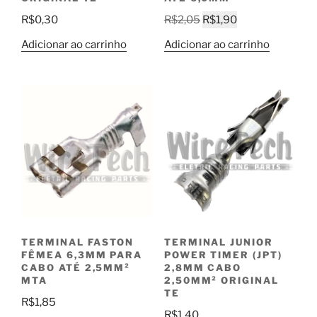
O
O
R$
0,30
R$
2,05
R$
1,90
preço
preço
Adicionar ao carrinho
Adicionar ao carrinho
original
atual
era:
é:
R$2,05.
R$1,90.
TERMINAL FASTON
TERMINAL JUNIOR
FÊMEA 6,3MM PARA
POWER TIMER (JPT)
CABO ATÉ 2,5MM²
2,8MM CABO
MTA
2,50MM² ORIGINAL
TE
R$
1,85
R$
1,40