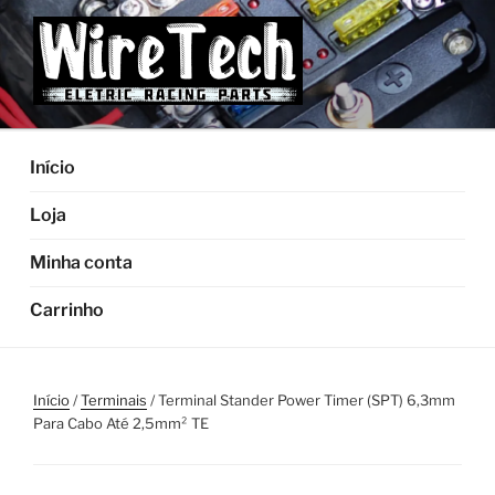
Pular
para
o
conteúdo
Início
Loja
Minha conta
Carrinho
Início
/
Terminais
/ Terminal Stander Power Timer (SPT) 6,3mm
Para Cabo Até 2,5mm² TE