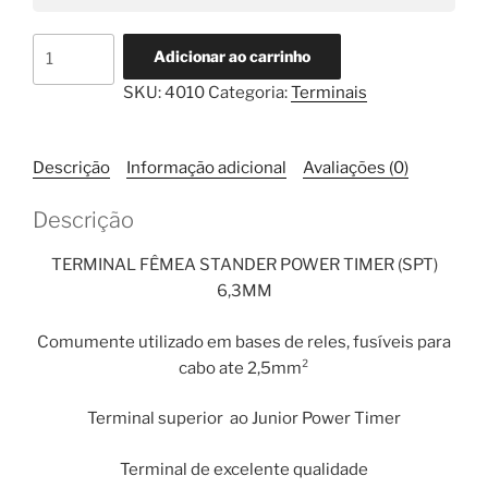
Terminal
Adicionar ao carrinho
Stander
SKU:
4010
Categoria:
Terminais
Power
Timer
(SPT)
Descrição
Informação adicional
Avaliações (0)
6,3mm
Para
Descrição
Cabo
Até
TERMINAL FÊMEA STANDER POWER TIMER (SPT)
2,5mm²
6,3MM
TE
quantidade
Comumente utilizado em bases de reles, fusíveis para
cabo ate 2,5mm²
Terminal superior ao Junior Power Timer
Terminal de excelente qualidade