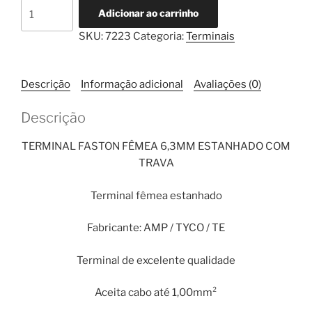
Terminal
Adicionar ao carrinho
Faston
SKU:
7223
Categoria:
Terminais
Fêmea
6,3mm
Estanhado
Descrição
Informação adicional
Avaliações (0)
Cabo
Até
Descrição
1,0mm²
TE
TERMINAL FASTON FÊMEA 6,3MM ESTANHADO COM
quantidade
TRAVA
Terminal fêmea estanhado
Fabricante: AMP / TYCO / TE
Terminal de excelente qualidade
Aceita cabo até 1,00mm²