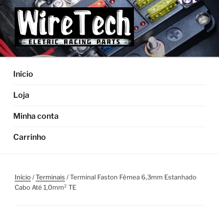
Pular
para
o
conteúdo
Início
Loja
Minha conta
Carrinho
Início
/
Terminais
/ Terminal Faston Fêmea 6,3mm Estanhado
Cabo Até 1,0mm² TE