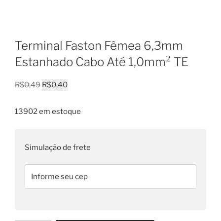
Terminal Faston Fêmea 6,3mm
Estanhado Cabo Até 1,0mm² TE
O
O
R$
0,49
R$
0,40
preço
preço
original
atual
13902 em estoque
era:
é:
R$0,49.
R$0,40.
Simulação de frete