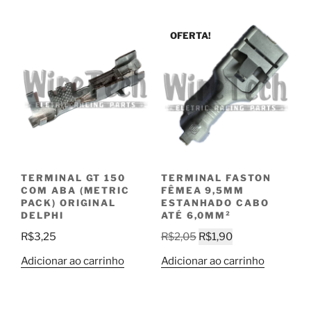
OFERTA!
TERMINAL GT 150
TERMINAL FASTON
COM ABA (METRIC
FÊMEA 9,5MM
PACK) ORIGINAL
ESTANHADO CABO
DELPHI
ATÉ 6,0MM²
O
O
R$
3,25
R$
2,05
R$
1,90
preço
preço
Adicionar ao carrinho
Adicionar ao carrinho
original
atual
era:
é:
R$2,05.
R$1,90.