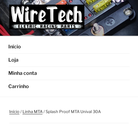
Pular
para
o
conteúdo
Início
Loja
Minha conta
Carrinho
Início
/
Linha MTA
/ Splash Proof MTA Unival 30A