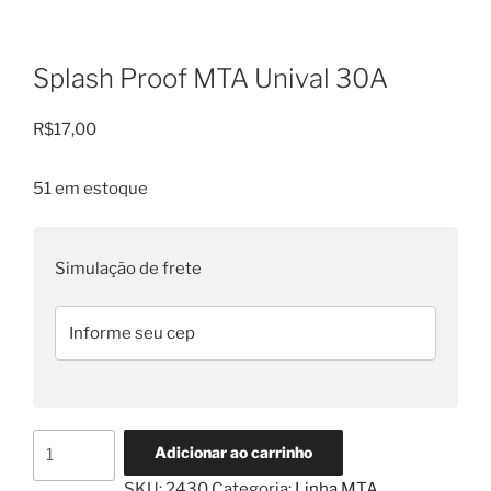
Splash Proof MTA Unival 30A
R$
17,00
51 em estoque
Simulação de frete
Splash
Adicionar ao carrinho
Proof
SKU:
2430
Categoria:
Linha MTA