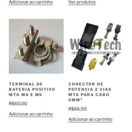
Adicionar ao carrinho
Ver produtos
preço:
R$1,40
através
R$17,00
TERMINAL DE
CONECTOR DE
BATERIA POSITIVO
POTENCIA 2 VIAS
MTA M8 E M6
MTA PARA CABO
6MM²
R$
60,00
R$
66,50
Adicionar ao carrinho
Adicionar ao carrinho