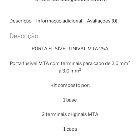
MTA
Unival
25A
Descrição
Informação adicional
Avaliações (0)
quantidade
Descrição
PORTA FUSÍVEL UNIVAL MTA 25A
Porta fusível MTA com terminais para cabo de 2,0 mm²
a 3,0 mm²
Kit composto por:
1 base
2 terminais originais MTA
1 capa