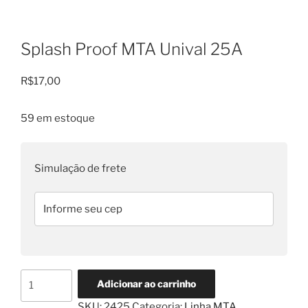
Splash Proof MTA Unival 25A
R$
17,00
59 em estoque
Simulação de frete
Splash
Adicionar ao carrinho
Proof
SKU:
2425
Categoria:
Linha MTA