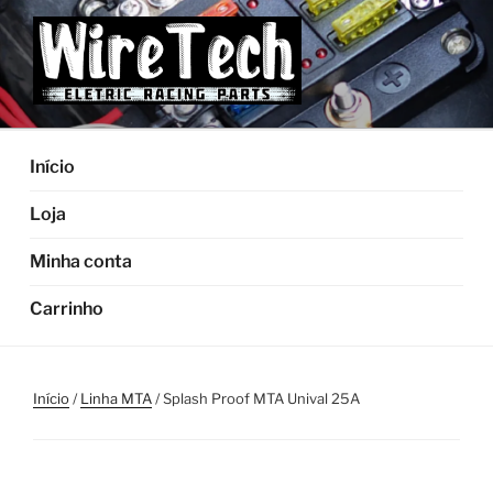
Pular
para
o
conteúdo
Início
Loja
Minha conta
Carrinho
Início
/
Linha MTA
/ Splash Proof MTA Unival 25A