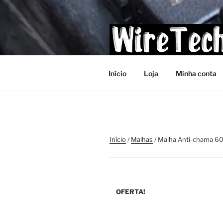
Pular
para
o
conteúdo
Início
Loja
Minha conta
Início
/
Malhas
/ Malha Anti-chama 6
OFERTA!