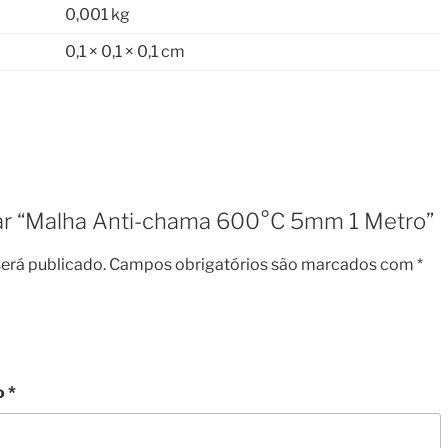
0,001 kg
0,1 × 0,1 × 0,1 cm
liar “Malha Anti-chama 600°C 5mm 1 Metro”
erá publicado.
Campos obrigatórios são marcados com
*
o
*