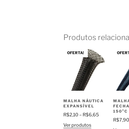
Produtos relacion
OFERTA!
OFER
MALHA NÁUTICA
MALHA
EXPANSÍVEL
FECH
150°C
Faixa
R$
2,10
–
R$
6,65
R$
7,9
de
Ver produtos
preço: