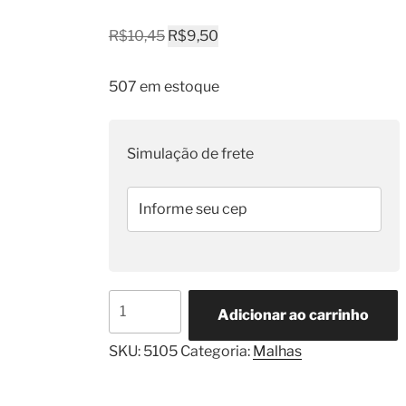
O
O
R$
10,45
R$
9,50
preço
preço
original
atual
507 em estoque
era:
é:
R$10,45.
R$9,50.
Simulação de frete
Malha
Adicionar ao carrinho
Anti-
chama
SKU:
5105
Categoria:
Malhas
600°C
5mm