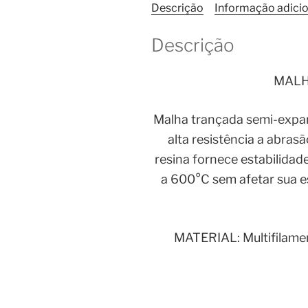
Descrição
Informação adicio
Descrição
MALH
Malha trançada semi-expans
alta resistência a abras
resina fornece estabilida
a 600°C sem afetar sua es
MATERIAL: Multifilamen