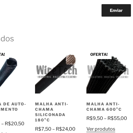
ados
TA!
OFERTA!
 DE AUTO-
MALHA ANTI-
MALHA ANTI-
AMENTO
CHAMA
CHAMA 600°C
SILICONADA
Fa
R$
9,50
–
R$
55,00
180°C
Faixa
0
–
R$
20,50
de
Faixa
R$
7,50
–
R$
24,00
Ver produtos
de
pr