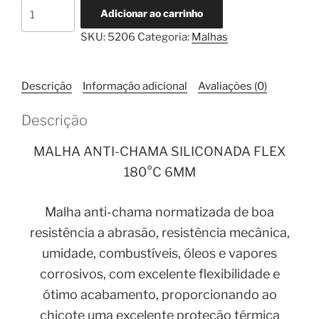
Malha
Adicionar ao carrinho
Anti-
SKU:
5206
Categoria:
Malhas
Chama
180°C
Siliconada
Descrição
Informação adicional
Avaliações (0)
6mm
1
Descrição
Metro
quantidade
MALHA ANTI-CHAMA SILICONADA FLEX
180°C 6MM
Malha anti-chama normatizada de boa
resistência a abrasão, resistência mecânica,
umidade, combustíveis, óleos e vapores
corrosivos, com excelente flexibilidade e
ótimo acabamento, proporcionando ao
chicote uma excelente proteção térmica