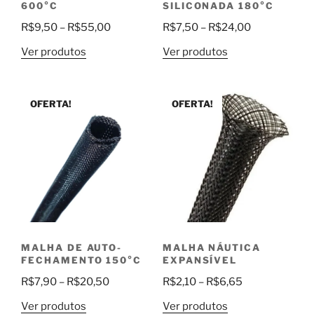
600°C
SILICONADA 180°C
Faixa
Faixa
R$
9,50
–
R$
55,00
R$
7,50
–
R$
24,00
de
de
Ver produtos
Ver produtos
preço:
preço:
R$9,50
R$7,50
através
através
OFERTA!
OFERTA!
R$55,00
R$24,00
MALHA DE AUTO-
MALHA NÁUTICA
FECHAMENTO 150°C
EXPANSÍVEL
Faixa
Faixa
R$
7,90
–
R$
20,50
R$
2,10
–
R$
6,65
de
de
Ver produtos
Ver produtos