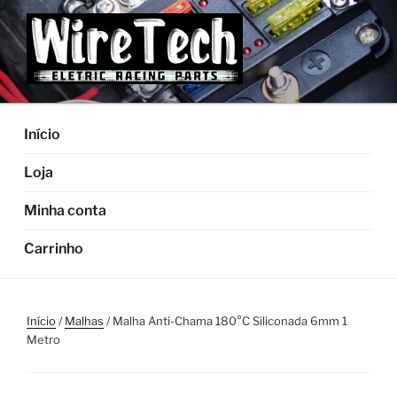
Pular
para
o
conteúdo
Início
Loja
Minha conta
Carrinho
Início
/
Malhas
/ Malha Anti-Chama 180°C Siliconada 6mm 1
Metro