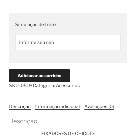
Chicote
-
Regulável
10
20,6
pçs
a
Simulação de frete
quantidade
25,4mm
-
10
pçs
quantidade
Adicionar ao carrinho
SKU:
0519
Categoria:
Acessórios
Descrição
Informação adicional
Avaliações (0)
Descrição
FIXADORES DE CHICOTE