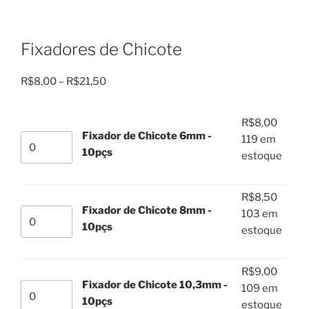
Fixadores de Chicote
Faixa
R$
8,00
–
R$
21,50
de
preço:
R$
8,00
R$8,00
Fixador de Chicote 6mm -
Fixador
119 em
através
10pçs
de
estoque
R$21,50
Chicote
6mm
R$
8,50
-
Fixador de Chicote 8mm -
Fixador
103 em
10pçs
10pçs
de
estoque
quantidade
Chicote
8mm
R$
9,00
-
Fixador de Chicote 10,3mm -
Fixador
109 em
10pçs
10pçs
de
estoque