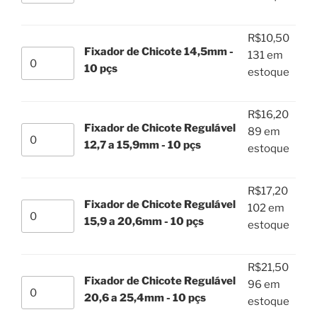
quantidade
Chicote
10,3mm
R$
10,50
-
Fixador de Chicote 14,5mm -
Fixador
131 em
10pçs
10 pçs
de
estoque
quantidade
Chicote
14,5mm
R$
16,20
-
Fixador de Chicote Regulável
Fixador
89 em
10
12,7 a 15,9mm - 10 pçs
de
estoque
pçs
Chicote
quantidade
Regulável
R$
17,20
12,7
Fixador de Chicote Regulável
Fixador
102 em
a
15,9 a 20,6mm - 10 pçs
de
estoque
15,9mm
Chicote
-
Regulável
10
R$
21,50
15,9
Fixador de Chicote Regulável
pçs
Fixador
96 em
a
20,6 a 25,4mm - 10 pçs
quantidade
de
estoque
20,6mm