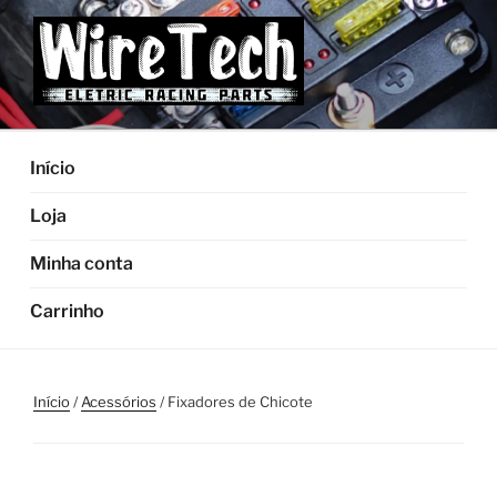
Pular
para
o
conteúdo
Início
Loja
Minha conta
Carrinho
Início
/
Acessórios
/ Fixadores de Chicote