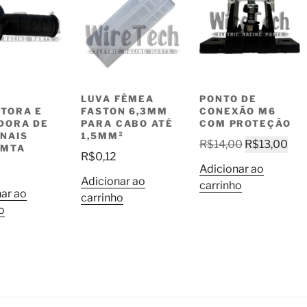
LUVA FÊMEA
PONTO DE
TORA E
FASTON 6,3MM
CONEXÃO M6
DORA DE
PARA CABO ATÉ
COM PROTEÇÃO
NAIS
1,5MM²
O
O
R$
14,00
R$
13,00
 MTA
R$
0,12
preço
pre
Adicionar ao
original
atu
Adicionar ao
carrinho
era:
é:
ar ao
carrinho
R$14,00.
R$1
o