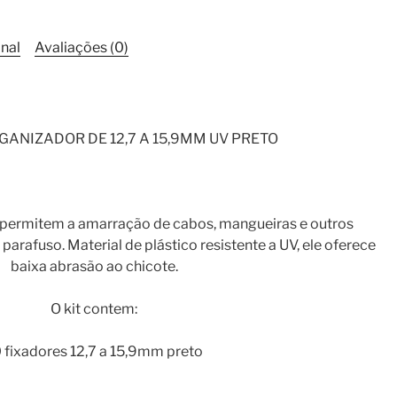
12,7
a
nal
Avaliações (0)
15,9mm
-
10
pçs
GANIZADOR DE 12,7 A 15,9MM UV PRETO
quantidade
s permitem a amarração de cabos, mangueiras e outros
rafuso. Material de plástico resistente a UV, ele oferece
baixa abrasão ao chicote.
O kit contem:
 fixadores 12,7 a 15,9mm preto