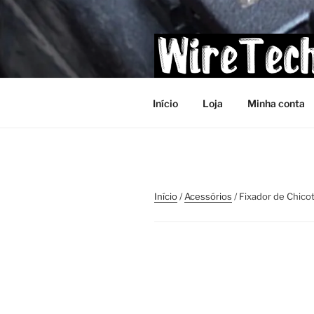
Pular
para
o
conteúdo
Início
Loja
Minha conta
Início
/
Acessórios
/ Fixador de Chico