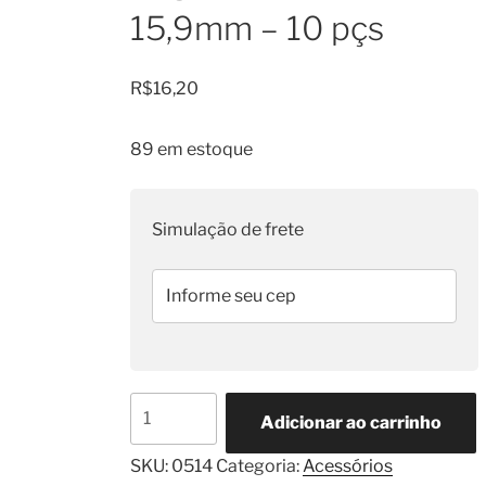
15,9mm – 10 pçs
R$
16,20
89 em estoque
Simulação de frete
Fixador
Adicionar ao carrinho
de
Chicote
SKU:
0514
Categoria:
Acessórios
Regulável