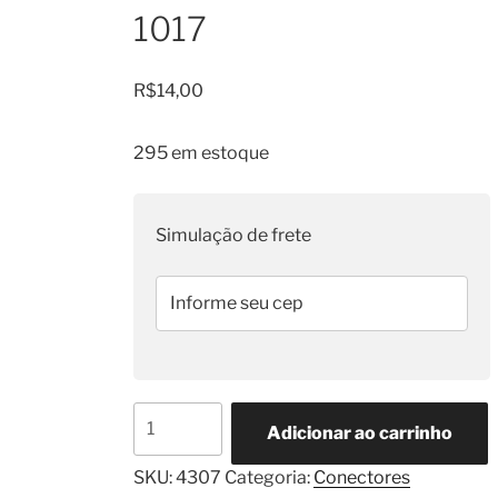
1017
R$
14,00
295 em estoque
Simulação de frete
Conector
Adicionar ao carrinho
Sensor
TPS
SKU:
4307
Categoria:
Conectores
Gol