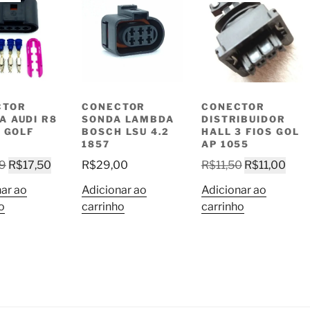
CTOR
CONECTOR
CONECTOR
A AUDI R8
SONDA LAMBDA
DISTRIBUIDOR
/ GOLF
BOSCH LSU 4.2
HALL 3 FIOS GOL
1857
AP 1055
O
O
O
O
99
R$
17,50
R$
29,00
R$
11,50
R$
11,00
preço
preço
preço
preç
ar ao
Adicionar ao
Adicionar ao
original
atual
original
atua
o
carrinho
carrinho
era:
é:
era:
é:
R$19,99.
R$17,50.
R$11,50.
R$11