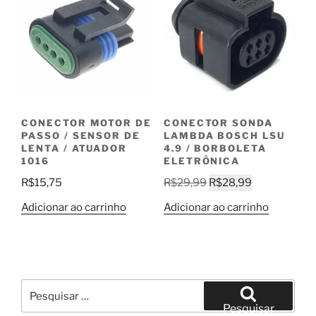
CONECTOR MOTOR DE
CONECTOR SONDA
PASSO / SENSOR DE
LAMBDA BOSCH LSU
LENTA / ATUADOR
4.9 / BORBOLETA
1016
ELETRÔNICA
O
O
R$
15,75
R$
29,99
R$
28,99
preço
preço
Adicionar ao carrinho
Adicionar ao carrinho
original
atual
era:
é:
R$29,99.
R$28,99.
Pesquisar
por:
Pesquisar