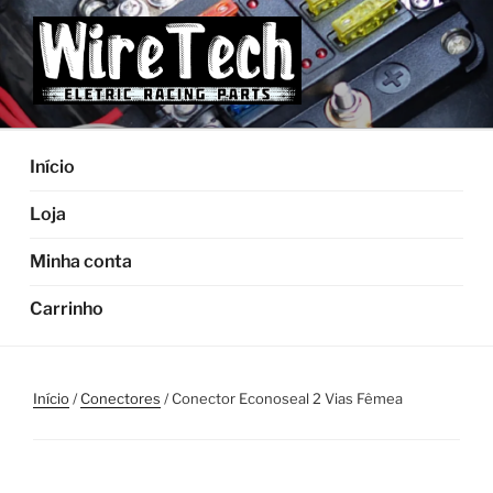
Pular
para
o
conteúdo
Início
Loja
Minha conta
Carrinho
Início
/
Conectores
/ Conector Econoseal 2 Vias Fêmea