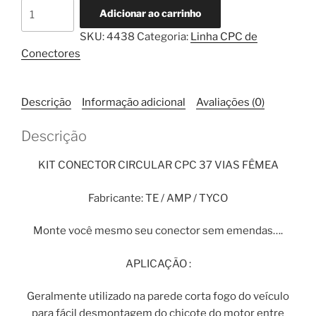
CPC
Adicionar ao carrinho
37
SKU:
4438
Categoria:
Linha CPC de
Vias
Conectores
Fêmea
com
Terminal
Descrição
Informação adicional
Avaliações (0)
Estanhado
quantidade
Descrição
KIT CONECTOR CIRCULAR CPC 37 VIAS FÊMEA
Fabricante: TE / AMP / TYCO
Monte você mesmo seu conector sem emendas….
APLICAÇÃO :
Geralmente utilizado na parede corta fogo do veículo
para fácil desmontagem do chicote do motor entre