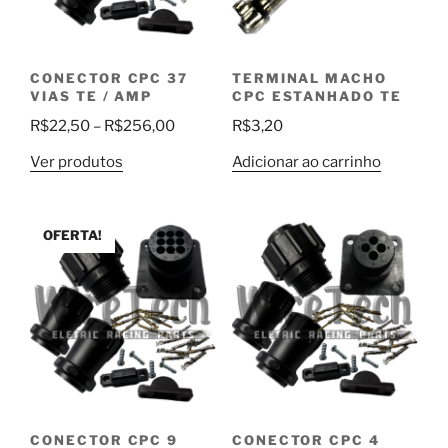
CONECTOR CPC 37
TERMINAL MACHO
VIAS TE / AMP
CPC ESTANHADO TE
Faixa
R$
22,50
–
R$
256,00
R$
3,20
de
Ver produtos
Adicionar ao carrinho
preço:
R$22,50
através
OFERTA!
R$256,00
CONECTOR CPC 9
CONECTOR CPC 4