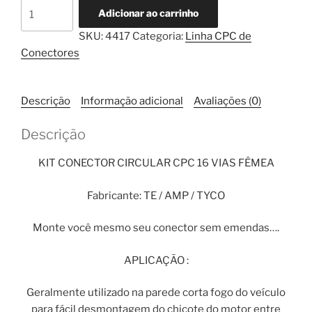
CPC
Adicionar ao carrinho
16
SKU:
4417
Categoria:
Linha CPC de
Vias
Conectores
Fêmea
com
Terminal
Descrição
Informação adicional
Avaliações (0)
Estanhado
quantidade
Descrição
KIT CONECTOR CIRCULAR CPC 16 VIAS FÊMEA
Fabricante: TE / AMP / TYCO
Monte você mesmo seu conector sem emendas….
APLICAÇÃO :
Geralmente utilizado na parede corta fogo do veículo
para fácil desmontagem do chicote do motor entre