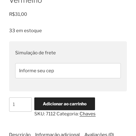
Vermelho
R$
31,00
33 em estoque
Simulação de frete
Chave
Adicionar ao carrinho
Tipo
SKU:
7112
Categoria:
Chaves
Caça
Com
Led
Descrição
Informação adicional
Avaliações (0)