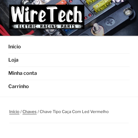
Pular
para
o
conteúdo
Início
Loja
Minha conta
Carrinho
Início
/
Chaves
/ Chave Tipo Caça Com Led Vermelho