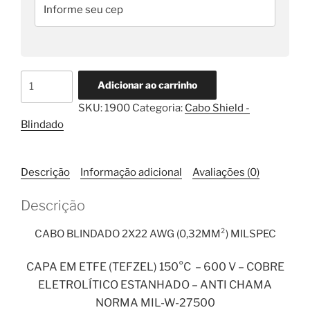
Cabo
Adicionar ao carrinho
Shield
SKU:
1900
Categoria:
Cabo Shield -
(Blindado)
Blindado
Milspec
2x22awg
(0,32mm²)
Descrição
Informação adicional
Avaliações (0)
150°C
1
Descrição
metro
quantidade
CABO BLINDADO 2X22 AWG (0,32MM²) MILSPEC
CAPA EM ETFE (TEFZEL) 150°C – 600 V – COBRE
ELETROLÍTICO ESTANHADO – ANTI CHAMA
NORMA MIL-W-27500