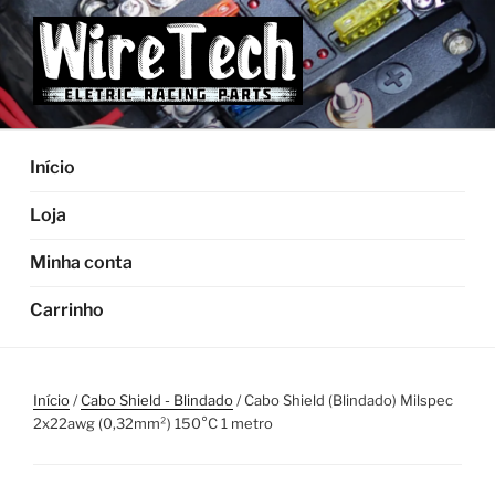
Pular
para
o
conteúdo
Início
Loja
Minha conta
Carrinho
Início
/
Cabo Shield - Blindado
/ Cabo Shield (Blindado) Milspec
2x22awg (0,32mm²) 150°C 1 metro