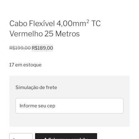
Cabo Flexível 4,00mm² TC
Vermelho 25 Metros
O
O
R$
199,00
R$
189,00
preço
preço
original
atual
17 em estoque
era:
é:
R$199,00.
R$189,00.
Simulação de frete
Cabo