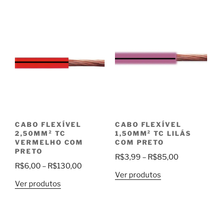
R$3,99
através
através
R$280,00
R$85,00
CABO FLEXÍVEL
CABO FLEXÍVEL
2,50MM² TC
1,50MM² TC LILÁS
VERMELHO COM
COM PRETO
PRETO
Faixa
R$
3,99
–
R$
85,00
Faixa
R$
6,00
–
R$
130,00
de
Ver produtos
de
preço:
Ver produtos
preço:
R$3,99
R$6,00
através
através
R$85,00