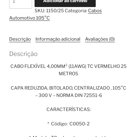
Adicionar ao carrinho
Flexível
SKU:
1150/25
Categoria:
Cabos
4,00mm²
Automotivo 105°C
TC
Vermelho
25
Descrição
Informação adicional
Avaliações (0)
Metros
quantidade
Descrição
CABO FLEXÍVEL 4,00MM² (11AWG) TC VERMELHO 25
METROS
CAPA REDUZIDA, BITOLADO, CENTRALIZADO , 105°C
– 300 V – NORMA DIN 72551-6
CARACTERÍSTICAS:
* Código: C0050-2