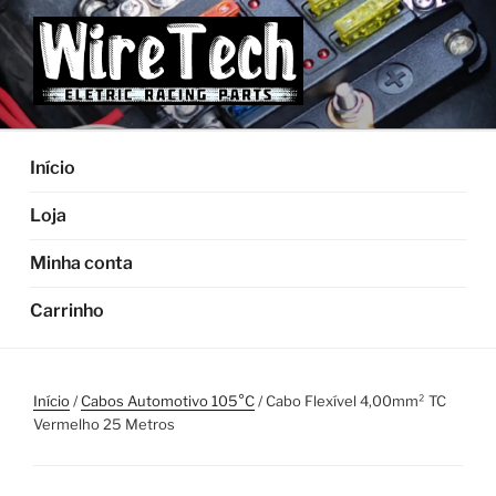
Pular
para
o
conteúdo
Início
Loja
Minha conta
Carrinho
Início
/
Cabos Automotivo 105°C
/ Cabo Flexível 4,00mm² TC
Vermelho 25 Metros