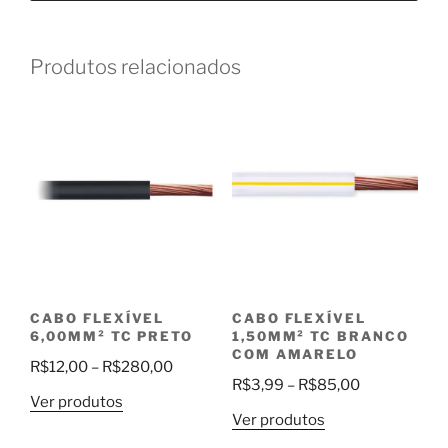
Produtos relacionados
CABO FLEXÍVEL
CABO FLEXÍVEL
6,00MM² TC PRETO
1,50MM² TC BRANCO
COM AMARELO
Faixa
R$
12,00
–
R$
280,00
Faixa
R$
3,99
–
R$
85,00
de
Ver produtos
de
preço:
Ver produtos
preço:
R$12,00