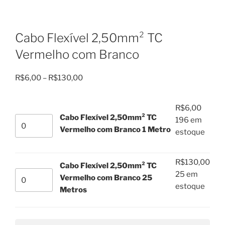
Cabo Flexível 2,50mm² TC
Vermelho com Branco
Faixa
R$
6,00
–
R$
130,00
de
preço:
R$
6,00
R$6,00
Cabo Flexível 2,50mm² TC
Cabo
196 em
através
Vermelho com Branco 1 Metro
Flexível
estoque
R$130,00
2,50mm²
TC
R$
130,00
Cabo Flexível 2,50mm² TC
Vermelho
Cabo
25 em
Vermelho com Branco 25
com
Flexível
estoque
Metros
Branco
2,50mm²
1
TC
Metro
Vermelho