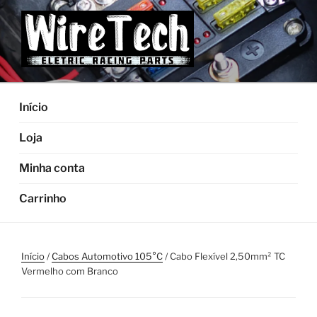
Pular
para
o
conteúdo
Início
Loja
Minha conta
Carrinho
Início
/
Cabos Automotivo 105°C
/ Cabo Flexível 2,50mm² TC
Vermelho com Branco