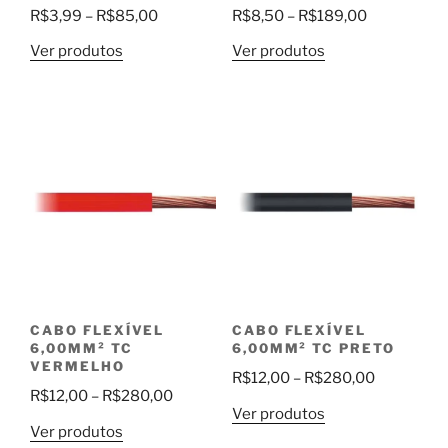
Faixa
Faixa
R$
3,99
–
R$
85,00
R$
8,50
–
R$
189,00
de
de
Ver produtos
Ver produtos
preço:
preço:
R$3,99
R$8,50
através
através
R$85,00
R$189,00
CABO FLEXÍVEL
CABO FLEXÍVEL
6,00MM² TC
6,00MM² TC PRETO
VERMELHO
Faixa
R$
12,00
–
R$
280,00
Faixa
R$
12,00
–
R$
280,00
de
Ver produtos
de
preço:
Ver produtos
preço: