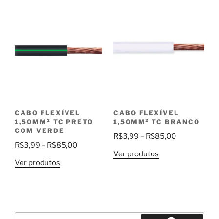
através
através
R$54,00
R$78,00
CABO FLEXÍVEL
CABO FLEXÍVEL
1,50MM² TC PRETO
1,50MM² TC BRANCO
COM VERDE
Faixa
R$
3,99
–
R$
85,00
Faixa
R$
3,99
–
R$
85,00
de
Ver produtos
de
preço:
Ver produtos
preço:
R$3,99
R$3,99
através
através
R$85,00
R$85,00
Pesquisar