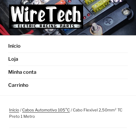
Pular
para
o
conteúdo
Início
Loja
Minha conta
Carrinho
Início
/
Cabos Automotivo 105°C
/ Cabo Flexível 2,50mm² TC
Preto 1 Metro