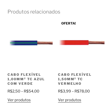
Produtos relacionados
OFERTA!
CABO FLEXÍVEL
CABO FLEXÍVEL
1,00MM² TC AZUL
1,50MM² TC
COM VERDE
VERMELHO
Faixa
Faixa
R$
2,50
–
R$
54,00
R$
3,99
–
R$
78,00
de
de
Ver produtos
Ver produtos
preço:
preço:
R$2,50
R$3,99