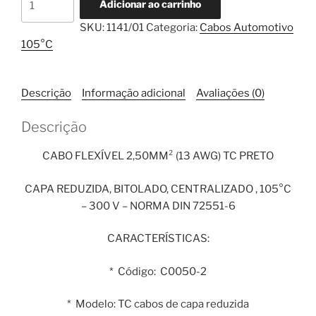
Adicionar ao carrinho
Flexível
SKU:
1141/01
Categoria:
Cabos Automotivo
2,50mm²
105°C
TC
Preto
1
Descrição
Informação adicional
Avaliações (0)
Metro
quantidade
Descrição
CABO FLEXÍVEL 2,50MM² (13 AWG) TC PRETO
CAPA REDUZIDA, BITOLADO, CENTRALIZADO , 105°C
– 300 V – NORMA DIN 72551-6
CARACTERÍSTICAS:
* Código: C0050-2
* Modelo: TC cabos de capa reduzida