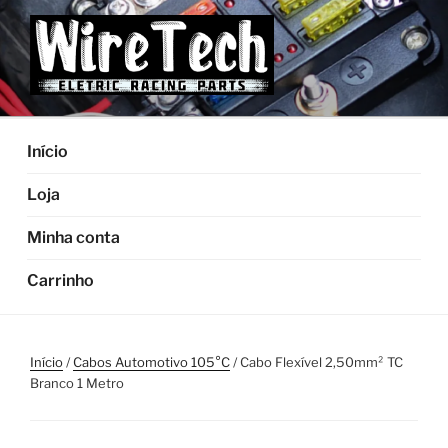
Pular
para
o
conteúdo
Início
Loja
Minha conta
Carrinho
Início
/
Cabos Automotivo 105°C
/ Cabo Flexível 2,50mm² TC
Branco 1 Metro