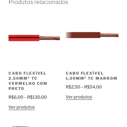
Produtos relacionados
CABO FLEXÍVEL
CABO FLEXÍVEL
2,50MM² TC
1,00MM² TC MARROM
VERMELHO COM
Faixa
R$
2,50
–
R$
54,00
PRETO
de
Faixa
Ver produtos
R$
6,00
–
R$
130,00
preço:
de
R$2,50
Ver produtos
preço:
através
R$6,00
R$54,00
através