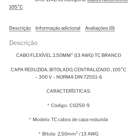
2,50mm²
105°C
TC
Branco
1
Descrição
Informação adicional
Avaliações (0)
Metro
quantidade
Descrição
CABO FLEXÍVEL 2,50MM² (13 AWG) TC BRANCO
CAPA REDUZIDA, BITOLADO, CENTRALIZADO , 105°C
– 300 V – NORMA DIN 72551-6
CARACTERÍSTICAS:
* Código: C0250-9
* Modelo: TC cabos de capa reduzida
* Bitola: 2,50mm² / 13 AWG