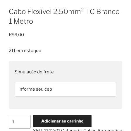
Cabo Flexível 2,50mm² TC Branco
1 Metro
R$
6,00
211 em estoque
Simulação de frete
Cabo
Adicionar ao carrinho
Flexível
SKU:
1142/01
Categoria:
Cabos Automotivo