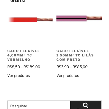
OFERTA!
R$130,00
CABO FLEXÍVEL
CABO FLEXÍVEL
4,00MM² TC
1,50MM² TC LILÁS
VERMELHO
COM PRETO
Faixa
Faixa
R$
8,50
–
R$
189,00
R$
3,99
–
R$
85,00
de
de
Ver produtos
Ver produtos
preço:
preço:
R$8,50
R$3,99
através
através
R$189,00
R$85,00
Pesquisar
por: