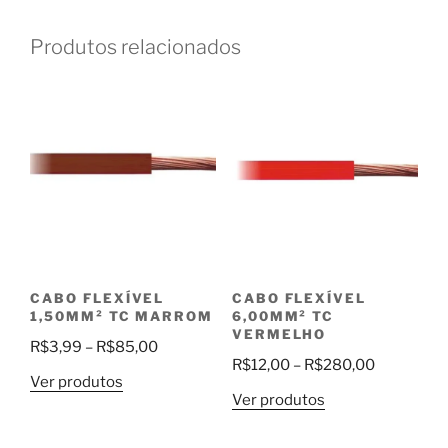
Produtos relacionados
CABO FLEXÍVEL
CABO FLEXÍVEL
1,50MM² TC MARROM
6,00MM² TC
VERMELHO
Faixa
R$
3,99
–
R$
85,00
Faixa
R$
12,00
–
R$
280,00
de
Ver produtos
de
preço:
Ver produtos
preço:
R$3,99
R$12,00
através