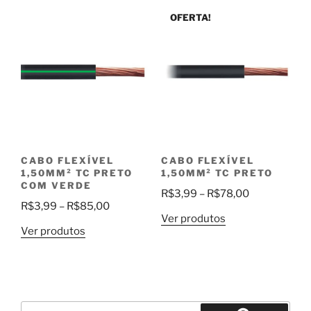
através
R$85,00
OFERTA!
R$280,00
CABO FLEXÍVEL
CABO FLEXÍVEL
1,50MM² TC PRETO
1,50MM² TC PRETO
COM VERDE
Faixa
R$
3,99
–
R$
78,00
Faixa
R$
3,99
–
R$
85,00
de
Ver produtos
de
preço:
Ver produtos
preço:
R$3,99
R$3,99
através
através
R$78,00
R$85,00
Pesquisar