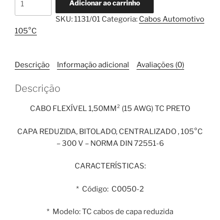
Adicionar ao carrinho
Flexível
SKU:
1131/01
Categoria:
Cabos Automotivo
1,50mm²
105°C
TC
Preto
1
Descrição
Informação adicional
Avaliações (0)
Metro
quantidade
Descrição
CABO FLEXÍVEL 1,50MM² (15 AWG) TC PRETO
CAPA REDUZIDA, BITOLADO, CENTRALIZADO , 105°C
– 300 V – NORMA DIN 72551-6
CARACTERÍSTICAS:
* Código: C0050-2
* Modelo: TC cabos de capa reduzida