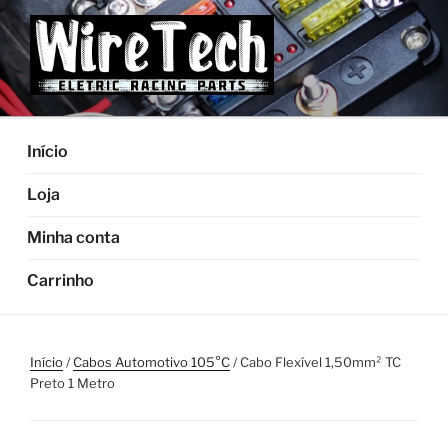
Pular
para
o
conteúdo
Início
Loja
Minha conta
Carrinho
Início
/
Cabos Automotivo 105°C
/ Cabo Flexível 1,50mm² TC
Preto 1 Metro