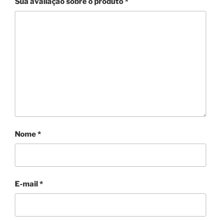
Sua avaliação sobre o produto
*
Nome
*
E-mail
*