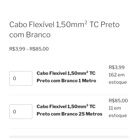
Cabo Flexível 1,50mm² TC Preto
com Branco
Faixa
R$
3,99
–
R$
85,00
de
preço:
R$
3,99
R$3,99
Cabo Flexível 1,50mm² TC
Cabo
162 em
através
Preto com Branco 1 Metro
Flexível
estoque
R$85,00
1,50mm²
TC
R$
85,00
Preto
Cabo Flexível 1,50mm² TC
Cabo
11 em
com
Preto com Branco 25 Metros
Flexível
estoque
Branco
1,50mm²
1
TC
Metro
Preto