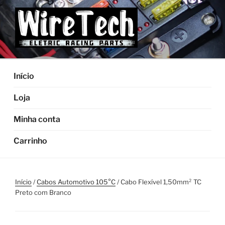
Pular
para
o
conteúdo
Início
Loja
Minha conta
Carrinho
Início
/
Cabos Automotivo 105°C
/ Cabo Flexível 1,50mm² TC
Preto com Branco