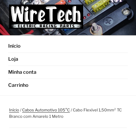
Pular
para
o
conteúdo
Início
Loja
Minha conta
Carrinho
Início
/
Cabos Automotivo 105°C
/ Cabo Flexível 1,50mm² TC
Branco com Amarelo 1 Metro