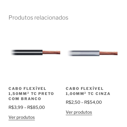
Produtos relacionados
CABO FLEXÍVEL
CABO FLEXÍVEL
1,50MM² TC PRETO
1,00MM² TC CINZA
COM BRANCO
Faixa
R$
2,50
–
R$
54,00
Faixa
R$
3,99
–
R$
85,00
de
Ver produtos
de
preço:
Ver produtos
preço:
R$2,50