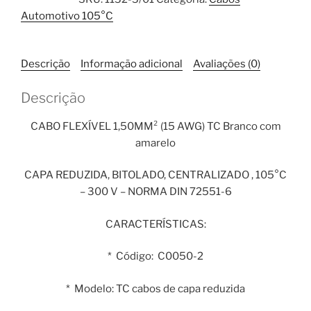
1,50mm²
Automotivo 105°C
TC
Branco
com
Descrição
Informação adicional
Avaliações (0)
Amarelo
1
Descrição
Metro
quantidade
CABO FLEXÍVEL 1,50MM² (15 AWG) TC Branco com
amarelo
CAPA REDUZIDA, BITOLADO, CENTRALIZADO , 105°C
– 300 V – NORMA DIN 72551-6
CARACTERÍSTICAS:
* Código: C0050-2
* Modelo: TC cabos de capa reduzida