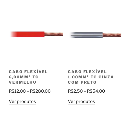
R$3,99
através
através
R$54,00
R$85,00
CABO FLEXÍVEL
CABO FLEXÍVEL
6,00MM² TC
1,00MM² TC CINZA
VERMELHO
COM PRETO
Faixa
Faixa
R$
12,00
–
R$
280,00
R$
2,50
–
R$
54,00
de
de
Ver produtos
Ver produtos
preço:
preço:
R$12,00
R$2,50
através
através
R$280,00
R$54,00