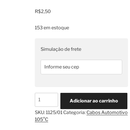
R$
2,50
153 em estoque
Simulação de frete
Cabo
Adicionar ao carrinho
Flexível
1,00mm²
SKU:
1125/01
Categoria:
Cabos Automotivo
TC
105°C
Verde