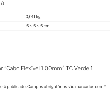
al
0,011 kg
,5 × ,5 × ,5 cm
iar “Cabo Flexível 1,00mm² TC Verde 1
erá publicado.
Campos obrigatórios são marcados com
*