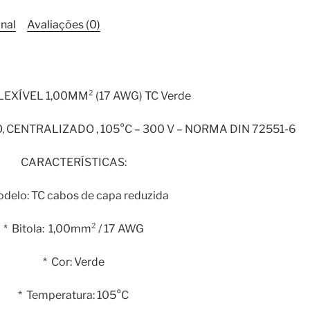
1
Metro
nal
Avaliações (0)
quantidade
EXÍVEL 1,00MM² (17 AWG) TC Verde
 CENTRALIZADO , 105°C – 300 V – NORMA DIN 72551-6
CARACTERÍSTICAS:
odelo: TC cabos de capa reduzida
* Bitola: 1,00mm² / 17 AWG
* Cor: Verde
* Temperatura: 105°C