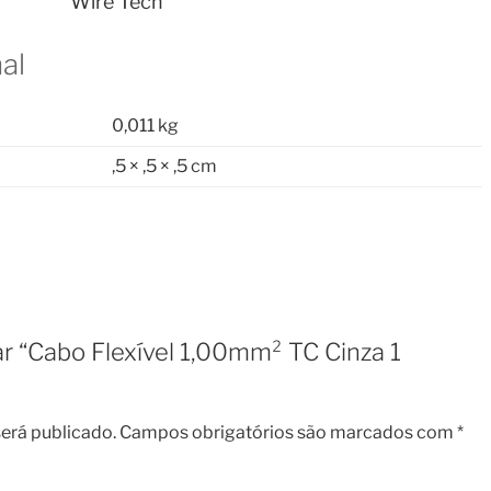
Wire Tech
al
0,011 kg
,5 × ,5 × ,5 cm
iar “Cabo Flexível 1,00mm² TC Cinza 1
erá publicado.
Campos obrigatórios são marcados com
*