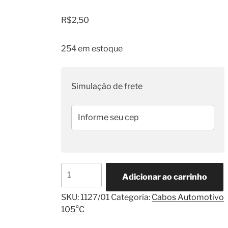
R$
2,50
254 em estoque
Simulação de frete
Cabo
Adicionar ao carrinho
Flexível
1,00mm²
SKU:
1127/01
Categoria:
Cabos Automotivo
TC
105°C
Cinza