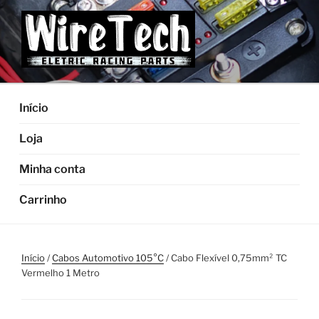
Pular
para
o
conteúdo
Início
Loja
Minha conta
Carrinho
Início
/
Cabos Automotivo 105°C
/ Cabo Flexível 0,75mm² TC
Vermelho 1 Metro