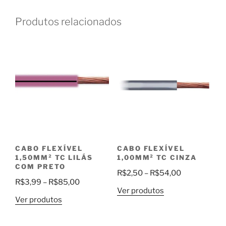
Produtos relacionados
CABO FLEXÍVEL
CABO FLEXÍVEL
1,50MM² TC LILÁS
1,00MM² TC CINZA
COM PRETO
Faixa
R$
2,50
–
R$
54,00
Faixa
R$
3,99
–
R$
85,00
de
Ver produtos
de
preço:
Ver produtos
preço:
R$2,50
R$3,99
através