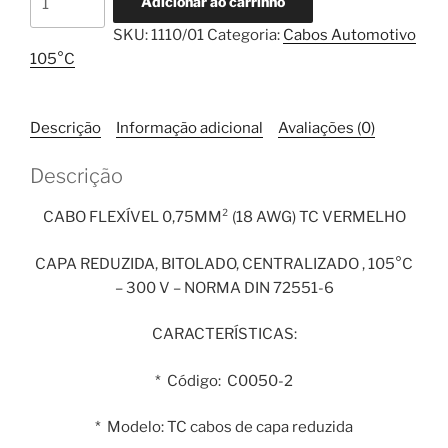
Adicionar ao carrinho
Flexível
SKU:
1110/01
Categoria:
Cabos Automotivo
0,75mm²
105°C
TC
Vermelho
1
Descrição
Informação adicional
Avaliações (0)
Metro
quantidade
Descrição
CABO FLEXÍVEL 0,75MM² (18 AWG) TC VERMELHO
CAPA REDUZIDA, BITOLADO, CENTRALIZADO , 105°C
– 300 V – NORMA DIN 72551-6
CARACTERÍSTICAS:
* Código: C0050-2
* Modelo: TC cabos de capa reduzida