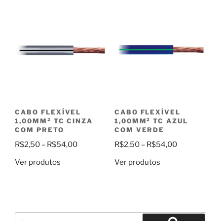
através
R$54,00
R$85,00
CABO FLEXÍVEL
CABO FLEXÍVEL
1,00MM² TC CINZA
1,00MM² TC AZUL
COM PRETO
COM VERDE
Faixa
Faixa
R$
2,50
–
R$
54,00
R$
2,50
–
R$
54,00
de
de
Ver produtos
Ver produtos
preço:
preço:
R$2,50
R$2,50
através
através
R$54,00
R$54,00
Pesquisar