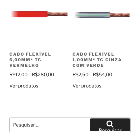
CABO FLEXÍVEL
CABO FLEXÍVEL
6,00MM² TC
1,00MM² TC CINZA
VERMELHO
COM VERDE
Faixa
Faixa
R$
12,00
–
R$
280,00
R$
2,50
–
R$
54,00
de
de
Ver produtos
Ver produtos
preço:
preço:
R$12,00
R$2,50
através
através
R$280,00
R$54,00
Pesquisar
por:
Pesquisar