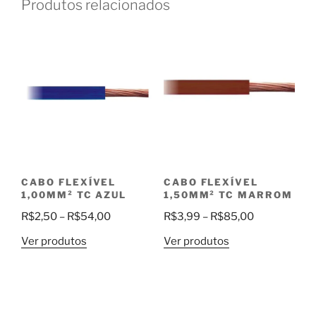
Produtos relacionados
CABO FLEXÍVEL
CABO FLEXÍVEL
1,00MM² TC AZUL
1,50MM² TC MARROM
Faixa
Faixa
R$
2,50
–
R$
54,00
R$
3,99
–
R$
85,00
de
de
Ver produtos
Ver produtos
preço:
preço:
R$2,50
R$3,99
através
através
R$54,00
R$85,00