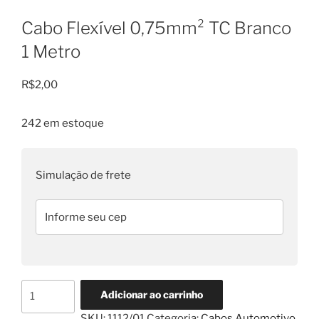
Cabo Flexível 0,75mm² TC Branco
1 Metro
R$
2,00
242 em estoque
Simulação de frete
Cabo
Adicionar ao carrinho
Flexível
SKU:
1112/01
Categoria:
Cabos Automotivo