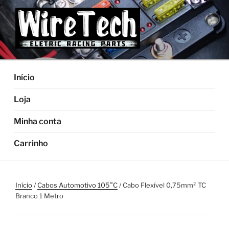
Pular
para
o
conteúdo
Início
Loja
Minha conta
Carrinho
Início
/
Cabos Automotivo 105°C
/ Cabo Flexível 0,75mm² TC
Branco 1 Metro