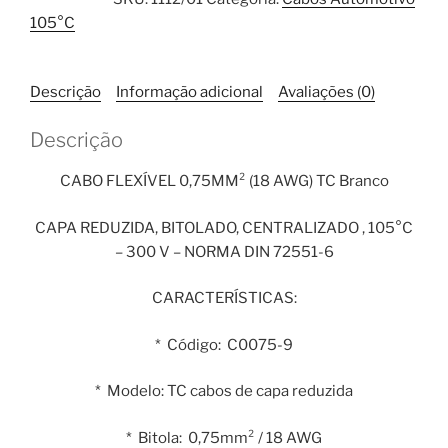
0,75mm²
105°C
TC
Branco
1
Descrição
Informação adicional
Avaliações (0)
Metro
quantidade
Descrição
CABO FLEXÍVEL 0,75MM² (18 AWG) TC Branco
CAPA REDUZIDA, BITOLADO, CENTRALIZADO , 105°C
– 300 V – NORMA DIN 72551-6
CARACTERÍSTICAS:
* Código: C0075-9
* Modelo: TC cabos de capa reduzida
* Bitola: 0,75mm² / 18 AWG