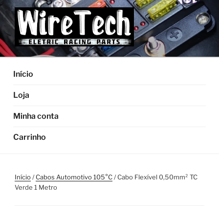
Pular
para
o
conteúdo
Início
Loja
Minha conta
Carrinho
Início
/
Cabos Automotivo 105°C
/ Cabo Flexível 0,50mm² TC
Verde 1 Metro