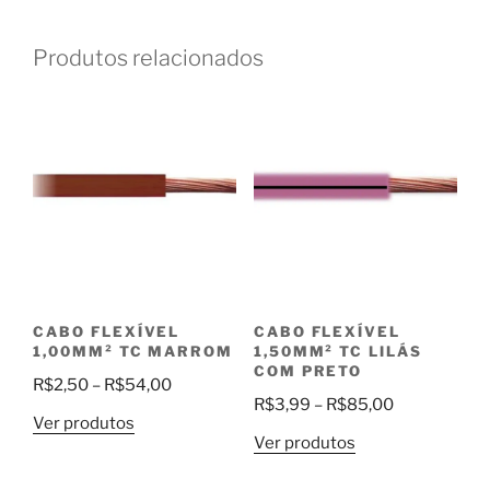
Produtos relacionados
CABO FLEXÍVEL
CABO FLEXÍVEL
1,00MM² TC MARROM
1,50MM² TC LILÁS
COM PRETO
Faixa
R$
2,50
–
R$
54,00
Faixa
R$
3,99
–
R$
85,00
de
Ver produtos
de
preço:
Ver produtos
preço:
R$2,50
R$3,99
através