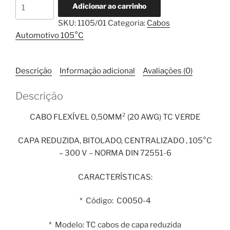
Cabo
Adicionar ao carrinho
Flexível
SKU:
1105/01
Categoria:
Cabos
0,50mm²
Automotivo 105°C
TC
Verde
1
Descrição
Informação adicional
Avaliações (0)
Metro
quantidade
Descrição
CABO FLEXÍVEL 0,50MM² (20 AWG) TC VERDE
CAPA REDUZIDA, BITOLADO, CENTRALIZADO , 105°C
– 300 V – NORMA DIN 72551-6
CARACTERÍSTICAS:
* Código: C0050-4
* Modelo: TC cabos de capa reduzida