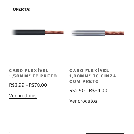
através
R$54,00
OFERTA!
R$85,00
CABO FLEXÍVEL
CABO FLEXÍVEL
1,50MM² TC PRETO
1,00MM² TC CINZA
COM PRETO
Faixa
R$
3,99
–
R$
78,00
Faixa
R$
2,50
–
R$
54,00
de
Ver produtos
de
preço:
Ver produtos
preço:
R$3,99
R$2,50
através
através
R$78,00
R$54,00