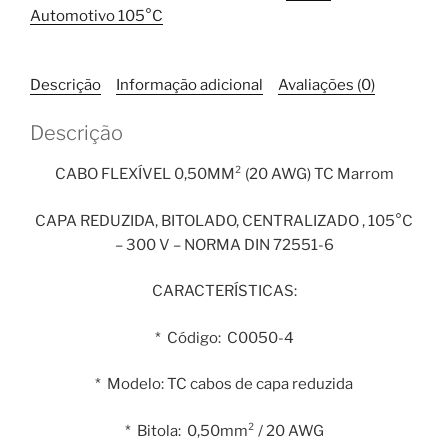
Automotivo 105°C
TC
Marrom
1
Descrição
Informação adicional
Avaliações (0)
Metro
quantidade
Descrição
CABO FLEXÍVEL 0,50MM² (20 AWG) TC Marrom
CAPA REDUZIDA, BITOLADO, CENTRALIZADO , 105°C
– 300 V – NORMA DIN 72551-6
CARACTERÍSTICAS:
* Código: C0050-4
* Modelo: TC cabos de capa reduzida
* Bitola: 0,50mm² / 20 AWG