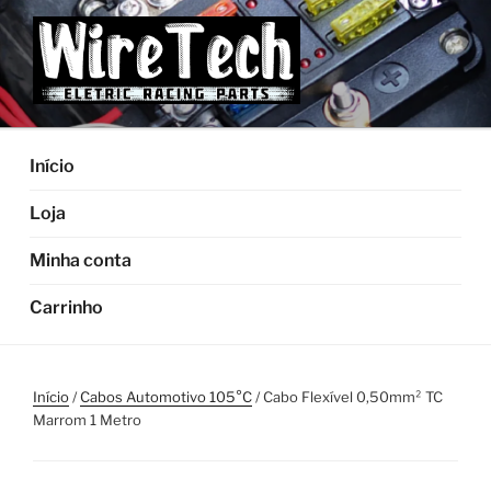
Pular
para
o
conteúdo
Início
Loja
Minha conta
Carrinho
Início
/
Cabos Automotivo 105°C
/ Cabo Flexível 0,50mm² TC
Marrom 1 Metro