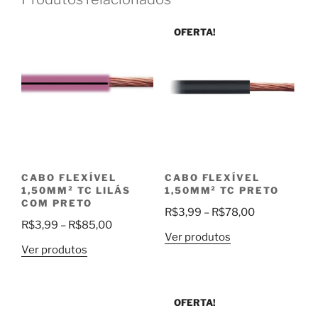
OFERTA!
CABO FLEXÍVEL
CABO FLEXÍVEL
1,50MM² TC LILÁS
1,50MM² TC PRETO
COM PRETO
Faixa
R$
3,99
–
R$
78,00
Faixa
R$
3,99
–
R$
85,00
de
Ver produtos
de
preço:
Ver produtos
preço:
R$3,99
R$3,99
através
através
R$78,00
OFERTA!
R$85,00