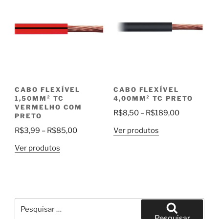
CABO FLEXÍVEL
CABO FLEXÍVEL
1,50MM² TC
4,00MM² TC PRETO
VERMELHO COM
Faixa
R$
8,50
–
R$
189,00
PRETO
de
Faixa
Ver produtos
R$
3,99
–
R$
85,00
preço:
de
R$8,50
Ver produtos
preço:
através
R$3,99
R$189,00
através
R$85,00
Pesquisar
por:
Pesquisar