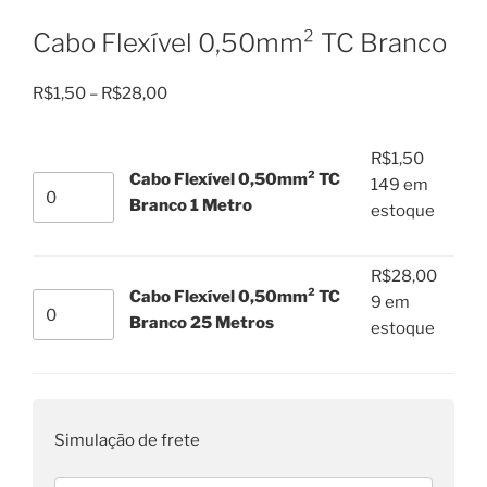
Cabo Flexível 0,50mm² TC Branco
Faixa
R$
1,50
–
R$
28,00
de
preço:
R$
1,50
R$1,50
Cabo Flexível 0,50mm² TC
Cabo
149 em
através
Branco 1 Metro
Flexível
estoque
R$28,00
0,50mm²
TC
R$
28,00
Branco
Cabo Flexível 0,50mm² TC
Cabo
9 em
1
Branco 25 Metros
Flexível
estoque
Metro
0,50mm²
quantidade
TC
Branco
25
Simulação de frete
Metros
quantidade