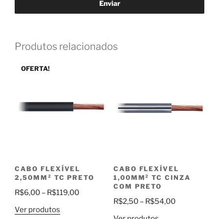
Produtos relacionados
OFERTA!
CABO FLEXÍVEL
CABO FLEXÍVEL
2,50MM² TC PRETO
1,00MM² TC CINZA
COM PRETO
Faixa
R$
6,00
–
R$
119,00
Faixa
R$
2,50
–
R$
54,00
de
Ver produtos
de
preço:
Ver produtos