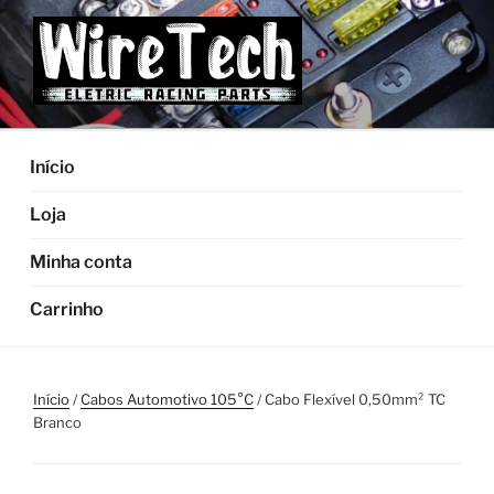
Pular
para
o
conteúdo
Início
Loja
Minha conta
Carrinho
Início
/
Cabos Automotivo 105°C
/ Cabo Flexível 0,50mm² TC
Branco