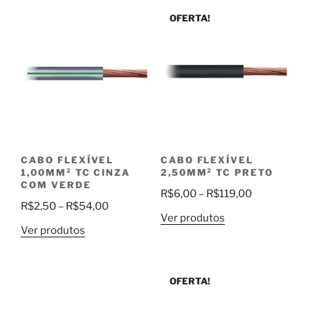
OFERTA!
CABO FLEXÍVEL
CABO FLEXÍVEL
1,00MM² TC CINZA
2,50MM² TC PRETO
COM VERDE
Faixa
R$
6,00
–
R$
119,00
Faixa
R$
2,50
–
R$
54,00
de
Ver produtos
de
preço:
Ver produtos
preço:
R$6,00
R$2,50
através
através
R$119,00
OFERTA!
R$54,00