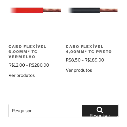
CABO FLEXÍVEL
CABO FLEXÍVEL
6,00MM² TC
4,00MM² TC PRETO
VERMELHO
Faixa
R$
8,50
–
R$
189,00
Faixa
R$
12,00
–
R$
280,00
de
Ver produtos
de
preço:
Ver produtos
preço:
R$8,50
R$12,00
através
através
R$189,00
R$280,00
Pesquisar
por:
Pesquisar