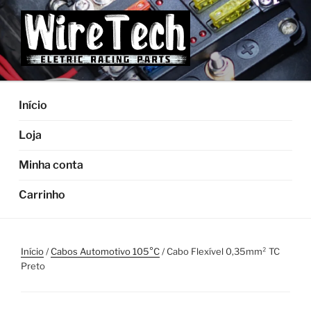
Pular
para
o
conteúdo
Início
Loja
Minha conta
Carrinho
Início
/
Cabos Automotivo 105°C
/ Cabo Flexível 0,35mm² TC
Preto