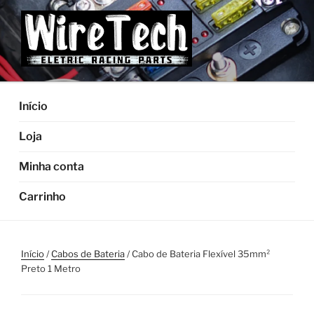
Pular
para
o
conteúdo
Início
Loja
Minha conta
Carrinho
Início
/
Cabos de Bateria
/ Cabo de Bateria Flexível 35mm²
Preto 1 Metro