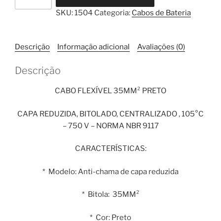
de
SKU:
1504
Categoria:
Cabos de Bateria
Bateria
Flexível
35mm²
Descrição
Informação adicional
Avaliações (0)
Preto
1
Descrição
Metro
quantidade
CABO FLEXÍVEL 35MM² PRETO
CAPA REDUZIDA, BITOLADO, CENTRALIZADO , 105°C
– 750 V – NORMA NBR 9117
CARACTERÍSTICAS:
* Modelo: Anti-chama de capa reduzida
* Bitola: 35MM²
* Cor: Preto