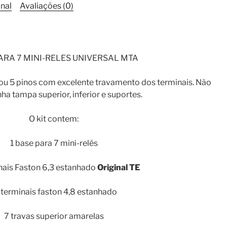
MTA
nal
Avaliações (0)
Linha
Modular
quantidade
ARA 7 MINI-RELES UNIVERSAL MTA
4 ou 5 pinos com excelente travamento dos terminais. Não
a tampa superior, inferior e suportes.
O kit contem:
1 base para 7 mini-relés
nais Faston 6,3 estanhado
Original TE
 terminais faston 4,8 estanhado
7 travas superior amarelas