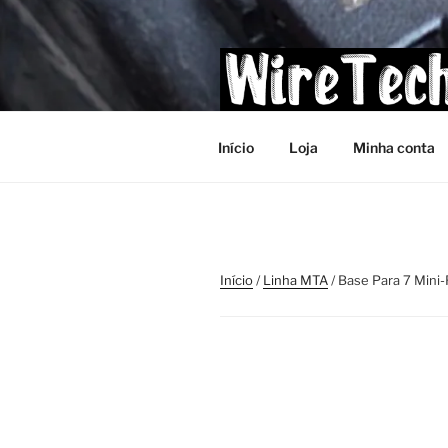
Pular
para
o
conteúdo
Início
Loja
Minha conta
Início
/
Linha MTA
/ Base Para 7 Mini