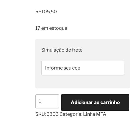
R$
105,50
17 em estoque
Simulação de frete
Base
Adicionar ao carrinho
Para
7
SKU:
2303
Categoria:
Linha MTA
Mini-
Reles