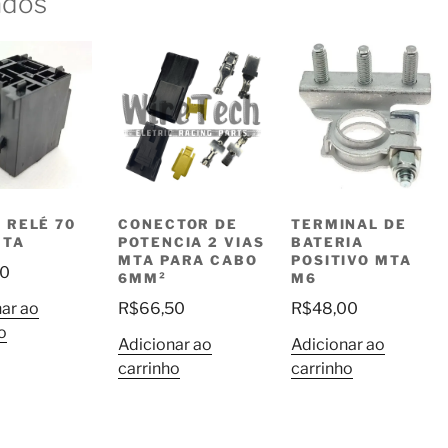
ados
 RELÉ 70
CONECTOR DE
TERMINAL DE
MTA
POTENCIA 2 VIAS
BATERIA
MTA PARA CABO
POSITIVO MTA
50
6MM²
M6
ar ao
R$
66,50
R$
48,00
o
Adicionar ao
Adicionar ao
carrinho
carrinho